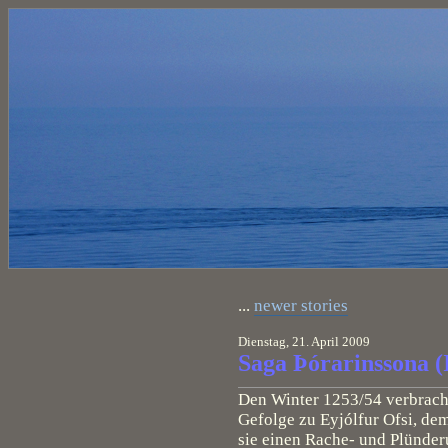
...
newer stories
Dienstag, 21. April 2009
Saga Þórarinssona (I
Den Winter 1253/54 verbracht
Gefolge zu Eyjólfur Ofsi, de
sie einen Rache- und Plünde