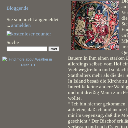
Die
auf
Blogger.de
Ver
die
Sie sind nicht angemeldet
Ste
...
anmelden
Ein
Grí
Mit
Suche
und
Qu
Bauern in ihm einen starken 
allerdings selbst: vom Hof ei
Vieh wegtreiben und schlacht
Statthalters mehr als die de
In Island besaß die Kirche zu
Interdikt keine andere Wahl g
und mit dreißig Mann zum Fe
wollte.
“‘Ich bin hierher gekommen, He
anbieten, daß ich und meine L
mir im Gegenzug, daß die Mor
geschieht.‘ Der Bischof erklä
verlassen und nach Osten in d