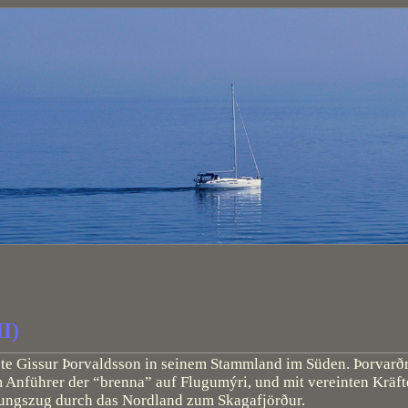
I)
e Gissur Þorvaldsson in seinem Stammland im Süden. Þorvarðr 
m Anführer der “brenna” auf Flugumýri, und mit vereinten Krä
rungszug durch das Nordland zum Skagafjörður.