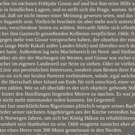
chte im nächsten Frühjahr Gissur auf und bot ihm seine Hilfe 
o in feindlichen Lagern, und es stellt sich die Frage, warum. S
mal, daß sie nicht immer einer Meinung gewesen seien, und das 
 Sagastils sein. Vielleicht brachten sie aber mehr noch untersc
azu, verschiedene Seiten zu wählen. Þórvarðr fühlte sich offenb
t bei ihm Gastrecht genießenden Kolbeinn verpflichtet. Oddr, f
agegen mehr von Gissur versprochen haben, der ohnehin der mä
 so lange Þórðr Kakali außer Landes blieb) und überdies noch d
n hatte. Außerdem lag sein Machtbereich im Nord- und Südla
her als der der Sturlungen im Westen, und Gissur war sicher e
her im eigenen Landesteil zur Seite zu stehen. Oder ist viellei
r Linie aus persönlichen Interessen, sondern zum Besten ihrer F
 sie sich mit beiden Parteien verbündeten, würde, egal welche
die Herrschaft über Island am Ende für sich entschied, einer v
ern zählen. Wie so oft überläßt es der sich objektiv gebende St
ie hinter den Handlungen liegenden Motive zu machen. Es war j
r nicht mehr miteinander reden konnten. Im Gegenteil.
 mit fast unerklärlichem Rigorismus plötzlich wegen seines Ra
örder seiner nächsten Angehörigen aus der Kirche verstoßen hat
h Norwegen fahren, um sich bei König Hákon zu rehabilitieren
esenheit sein Statthalter zu sein. Oddr reagierte zunächst eher
Spitze eines Heers von 300 Mann gemeinsam in den Norden.