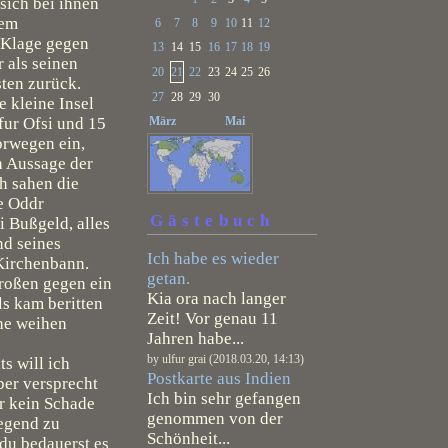
 sich bei ihnen
rem
6
7
8
9
10
11
12
l Klage gegen
13
14
15
16
17
18
19
 als seinen
20
21
22
23
24
25
26
sten zurück.
27
28
29
30
 kleine Insel
ur Ofsi und 15
März
Mai
orwegen ein,
h Aussage der
h sahen die
te Oddr
Gästebuch
i Bußgeld, alles
nd seines
Ich habe es wieder
 Kirchenbann.
getan.
Großen gegen ein
Kia ora nach langer
ls kam beritten
Zeit! Vor genau 11
he weihen
Jahren habe...
by ulfur grai (2018.03.20, 14:13)
ts will ich
Postkarte aus Indien
ber versprecht
Ich bin sehr gefangen
r kein Schade
genommen von der
Gegend zu
Schönheit...
 du bedauerst es