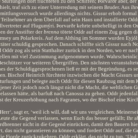
 Sturlungen dort flüchteten zu den Schiffen; Þorvarðr aber, der
hielt, traf sich zu einer Unterredung mit seinem Bruder. Aus ih
mittlungsversuch wurde allerdings nichts. Gissur erhob forma
 Teilnehmer an dem Überfall auf sein Haus und installierte Oddr
llvertreter auf Flugumýri. Þorvarðr kehrte unbehelligt in den O
en der Anstifter der
brenna
tötete Oddr auf einem Zug gegen die
msey am Polarkreis. Auf dem Althing im Sommer wurden Eyjólf
täter schuldig gesprochen. Danach schiffte sich Gissur nach N
 Oddr zog als sein Statthalter zurück in den Norden, wo er nac
ellen mit viel Zustimmung aufgenommen wurde. Wahrscheinlic
Beschützer vor weiteren Übergriffen. Den nächsten veranstalte
nes der Schuldiggesprochenen ließ er mit der Begründung, es se
en. Bischof Heinrich fürchtete inzwischen die Macht Gissurs u
r Sturlungen und belegte auch Oddr für diesen Raubzug mit dem
 jener Zeit jedoch noch längst nicht die Macht, die weltlichen 
elassen hätte, als barfuß nach Canossa zu gehen. Oddr jedenfal
st der Kreuzerhöhung nach Fagranes, wo der Bischof eine Kirc
rr‘, sagt er, ‘weil ich will, daß wir uns vergleichen. Meinersei
eute die Gegend verlassen, wenn Euch das besser gefällt; Ihr a
dbrenner nicht in die Gegend einrücken, damit den Bauern hie
rt, das nicht garantieren zu können, und fordert Oddr auf, die 
ie Fjorde zurückzukehren. Oddr erklärt, das nicht zu tun. ‘Und