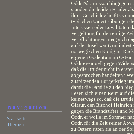
Oddr Þórarinsson hingegen su
standen die beiden Brüder als
ihrer Geschichte heißt es ein
typischen Untertreibungen des
Interessen oder Loyalitäten d
Vergeltung für den einige Zei
Verpflichtungen, mag sich d
auf der Insel war (zumindest
norwegischen König im Rücke
eigenen Godentum im Osten nä
Oddr eventuell gegen Widersac
daß die Brüder nicht in erste
abgesprochen handelten? Wenn
zuspitzenden Bürgerkrieg um 
damit die Familie zu den Sieg
Leser, sich einen Reim auf d
keineswegs so, daß die Brüde
Gissur, den Bischof Heinrich
Navigation
gegen die Brandstifter und M
Oddr, er wolle im Sommer nac
Startseite
Oddr, für die Zeit seiner Abw
Themen
zu Ostern ritten sie an der 