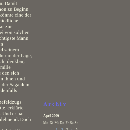
an. Damit
chon zu Beginn
könnte eine der
hiedliche
ar zur
rei von solchen
chtigste Mann
en
nd seinem
her in der Lage,
cht denkbar,
amilie
 den sich
on ihnen und
il der Saga dem
edenfalls
chefeldzugs
Archiv
te, erklärte
. Und er bat
April 2009
 ablehnend. Doch
Mo
Di
Mi
Do
Fr
Sa
So
1
2
3
4
5