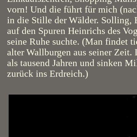
vorn! Und die führt für mich (na
in die Stille der Wälder. Sollin
auf den Spuren Heinrichs des Vogl
seine Ruhe suchte. (Man findet t
alter Wallburgen aus seiner Zeit.
als tausend Jahren und sinken Mil
zurück ins Erdreich.)