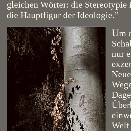
gleichen Wörter: die Stereotypie 
die Hauptfigur der Ideologie.”
U
m 
Scha
nur e
exze
Neue
Wege
Dageg
Überb
einwe
Welt