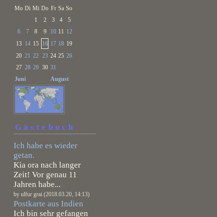
Mo
Di
Mi
Do
Fr
Sa
So
1
2
3
4
5
6
7
8
9
10
11
12
13
14
15
16
17
18
19
20
21
22
23
24
25
26
27
28
29
30
31
Juni
August
Gästebuch
Ich habe es wieder
getan.
Kia ora nach langer
Zeit! Vor genau 11
Jahren habe...
by ulfur grai (2018.03.20, 14:13)
Postkarte aus Indien
Ich bin sehr gefangen