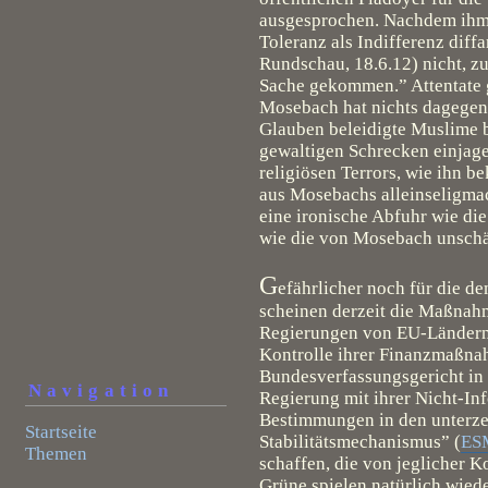
ausgesprochen. Nachdem ihm di
Toleranz als Indifferenz diff
Rundschau, 18.6.12) nicht, z
Sache gekommen.” Attentate g
Mosebach hat nichts dagegen 
Glauben beleidigte Muslime b
gewaltigen Schrecken einjag
religiösen Terrors, wie ihn b
aus Mosebachs alleinseligmac
eine ironische Abfuhr wie die
wie die von Mosebach unschäd
G
efährlicher noch für die 
scheinen derzeit die Maßnahm
Regierungen von EU-Ländern
Kontrolle ihrer Finanzmaßna
Bundesverfassungsgericht in e
Navigation
Regierung mit ihrer Nicht-In
Bestimmungen in den unterzei
Startseite
Stabilitätsmechanismus” (
ES
Themen
schaffen, die von jeglicher K
Grüne spielen natürlich wied