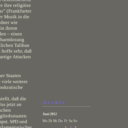
 ihre religiöse
ns” (Frankfurter
er Musik in die
edner wie
 in ihrem
len – einen
erharmlosung
tlichen Taliban
 hoffe sehr, daß
rartige Attacken
er Staaten
 viele weitere
mokratische
ellt, daß die
Archiv
as jetzt an
ischen
Juni 2012
tgliedsstaaten
Papst. SPD und
Mo
Di
Mi
Do
Fr
Sa
So
arlamentarischer
1
2
3