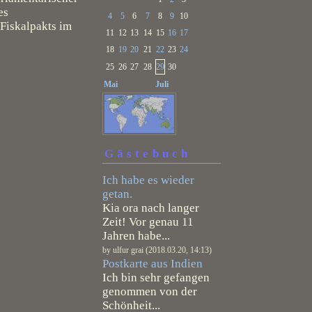
es
4
5
6
7
8
9
10
Fiskalpakts im
11
12
13
14
15
16
17
18
19
20
21
22
23
24
25
26
27
28
29
30
Mai
Juli
Gästebuch
Ich habe es wieder
getan.
Kia ora nach langer
Zeit! Vor genau 11
Jahren habe...
by ulfur grai (2018.03.20, 14:13)
Postkarte aus Indien
Ich bin sehr gefangen
genommen von der
Schönheit...