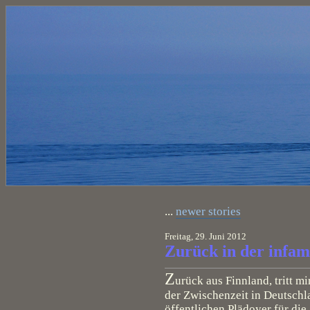
...
newer stories
Freitag, 29. Juni 2012
Zurück in der infam
Z
urück aus Finnland, tritt m
der Zwischenzeit in Deutschlan
öffentlichen Plädoyer für di