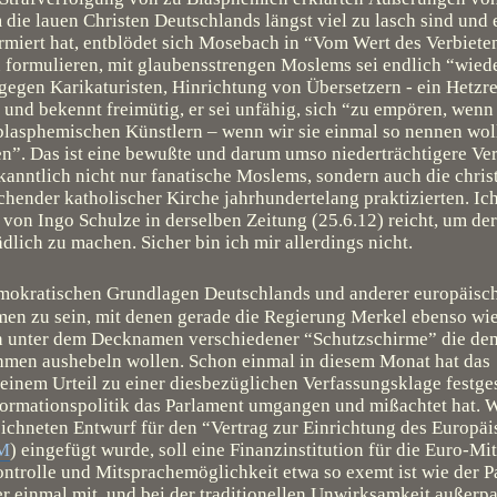
e lauen Christen Deutschlands längst viel zu lasch sind und er
armiert hat, entblödet sich Mosebach in “Vom Wert des Verbiete
u formulieren, mit glaubensstrengen Moslems sei endlich “wied
egen Karikaturisten, Hinrichtung von Übersetzern - ein Hetzr
und bekennt freimütig, er sei unfähig, sich “zu empören, wenn
lasphemischen Künstlern – wenn wir sie einmal so nennen wol
en”. Das ist eine bewußte und darum umso niederträchtigere V
ekanntlich nicht nur fanatische Moslems, sondern auch die chris
hender katholischer Kirche jahrhundertelang praktizierten. Ich
 von Ingo Schulze in derselben Zeitung (25.6.12) reicht, um de
lich zu machen. Sicher bin ich mir allerdings nicht.
demokratischen Grundlagen Deutschlands und anderer europäisch
en zu sein, mit denen gerade die Regierung Merkel ebenso wie
 unter dem Decknamen verschiedener “Schutzschirme” die de
hmen aushebeln wollen. Schon einmal in diesem Monat hat das
inem Urteil zu einer diesbezüglichen Verfassungsklage festgest
formationspolitik das Parlament umgangen und mißachtet hat. W
chneten Entwurf für den “Vertrag zur Einrichtung des Europä
M
) eingefügt wurde, soll eine Finanzinstitution für die Euro-Mi
ontrolle und Mitsprachemöglichkeit etwa so exemt ist wie der 
er einmal mit, und bei der traditionellen Unwirksamkeit außerp