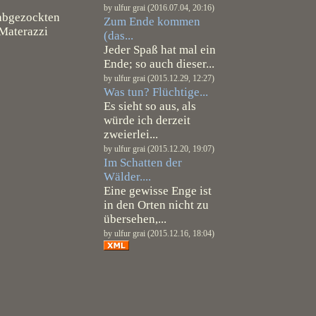
by ulfur grai (2016.07.04, 20:16)
 abgezockten
Zum Ende kommen
 Materazzi
(das...
Jeder Spaß hat mal ein
Ende; so auch dieser...
by ulfur grai (2015.12.29, 12:27)
Was tun? Flüchtige...
Es sieht so aus, als
würde ich derzeit
zweierlei...
by ulfur grai (2015.12.20, 19:07)
Im Schatten der
Wälder....
Eine gewisse Enge ist
in den Orten nicht zu
übersehen,...
by ulfur grai (2015.12.16, 18:04)