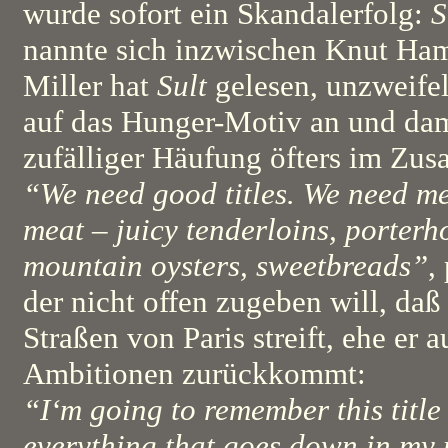
wurde sofort ein Skandalerfolg:
S
nannte sich inzwischen Knut Ha
Miller hat
Sult
gelesen, unzweifelh
auf das Hunger-Motiv an und dam
zufälliger Häufung öfters im Zus
“We need good titles. We need mea
meat – juicy tenderloins, porterh
mountain oysters, sweetbreads”
,
der nicht offen zugeben will, daß
Straßen von Paris streift, ehe er a
Ambitionen zurückkommt:
“I‘m going to remember this titl
everything that goes down in my 