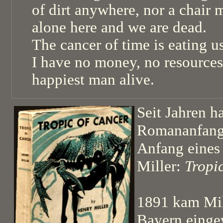
of dirt anywhere, nor a chair 
alone here and we are dead.
The cancer of time is eating u
I have no money, no resources
happiest man alive.
Seit Jahren h
Romananfang 
Anfang eines
Miller:
Tropi
1891 kam Mill
Bayern einge