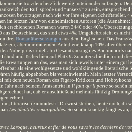
r können sie trotzdem herzlich wenig miteinander anfangen. Deu
ankreich den Ruf, spröde und “unsexy” zu sein, entsprechend 
anzosen bevorzugen nach wie vor ihre eigenen Schriftsteller. 4 
amen im letzten Jahr von einheimischen Autoren (die Ausnahme:
eich erschienenen Romanen waren 3440 oder 40% Übersetzunge
 aus Deutschland, das sind etwa 4%. Umgekehrt sieht es nicht v
on drei
Romanübersetzungen
aus dem Englischen. Das Franzö
tz ein, aber nur mit einem Anteil von knapp 10% aller übersetz
o den Nobelpreis erhielt. Im Gesamtranking des Buchimports n
r Irland und Tschechien auf Platz 9. Zu unterschiedlich sind die
 die Erwartungen an das, was man sich jeweils unter einem gut 
offenbar als eine wohlgesetzte und wohlklingende literarische 
 Ohren häufig abgehoben bis verschwiemelt. Mein letzter Versuc
al mit dem neuen Roman des Figaro-Kritikers und Hobbykochs
in Jahr nach seinem Amtsantritt in
Il faut qu‘il parte
so schön m
 abgerechnet hat, daß er anschließend mehr als fünfzig Drohung
gen erhielt.
st um, literarisch zumindest: “Du wirst sterben, heute noch, du w
Roman
Les identités remarquables
. So schön knackig fängt es an,
é avec Laroque, heureux et fier de vous savoir les derniers de vo