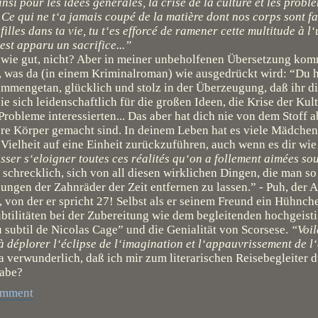
nsi pour les ídees générales, la crise de la culture et les probl
. Ce qui ne t‘a jamais coupé de la matière dont nos corps sont fait
illes dans ta vie, tu t‘es efforcé de ramener cette multitude à l
est apparu un sacrifice...”
dwie gut, nicht? Aber in meiner unbeholfenen Übersetzung kom
r, was da (in einem Kriminalroman) wie ausgedrückt wird: “Du h
mmengetan, glücklich und stolz in der Überzeugung, daß ihr di
die sich leidenschaftlich für die großen Ideen, die Krise der Kul
Probleme interessierten... Das aber hat dich nie von dem Stoff 
re Körper gemacht sind. In deinem Leben hat es viele Mädchen
Vielheit auf eine Einheit zurückzuführen, auch wenn es dir wie
isser s‘eloigner toutes ces réalités qu‘on a follement aimées sou
t schrecklich, sich von all diesen wirklichen Dingen, die man so
ungen der Zahnräder der Zeit entfernen zu lassen.” - Puh, der A
, von der er spricht 27! Selbst als er seinem Freund ein Hühnch
btilitäten bei der Zubereitung wie dem begleitenden hochgeist
 subtil de Nicolas Cage” und die Genialität von Scorsese.
“Voil
 déplorer l‘éclipse de l‘imagination et l‘appauvrissement de l‘
 da verwunderlich, daß ich mir zum literarischen Reisebegleiter 
habe?
omment