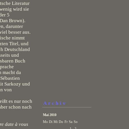
tsche Literatur
wenig wird sie
der 5
 Dan Brown).
n, darunter
iel besser aus.
sische nimmt
ten Titel, und
ach Deutschland
sseits und
lesbaren Buch
Sprache
h macht da
 Sébastien
it Sarkozy und
en von
eißt es nur noch
Archiv
 aber schon nach
Mai 2010
Mo
Di
Mi
Do
Fr
Sa
So
tre date à vous
1
2