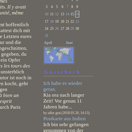
èmes
s. Il y avait
3
4
5
6
7
8
9
‘unité, même
10
11
12
13
14
15
16
17
18
19
20
21
22
23
mt hoffentlich
24
25
26
27
28
29
30
attest dich mit
e Letzten eures
31
tur und die
April
Juni
abgeschnitten,
 gegeben, du
 ein Opfer
s les tours des
 unsterblich
Gästebuch
utor ist noch in
Ich habe es wieder
en kocht, geht
getan.
igen
Kia ora nach langer
à bien un
Zeit! Vor genau 11
esprit
Jahren habe...
durch Paris
by ulfur grai (2018.03.20, 14:13)
Postkarte aus Indien
Ich bin sehr gefangen
genommen von der