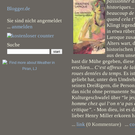
passionner ai
historiques..
Blogger.de
beaucoup de f
quand cela t‘
Sie sind nicht angemeldet
Klingt irgen
...
anmelden
in etwa rübe
Laroque zusa
Alters wart, 
Suche
historischen 
aus dem unse
hast dir Mühe gegeben, diese 
erschien...
C‘est affreux de la
roues dentées du temps.
Es is
geliebt hat, unter den Umdreh
seinen Dreißigern, die Person
das nicht ohne permanente Su
Kulturgeschwafel über “le jeu
homme chez qui l‘on n‘a pas à
critique”
. - Mon dieu, ist es
lieber Henry Miller erkoren 
...
link
(0 Kommentare) ...
c