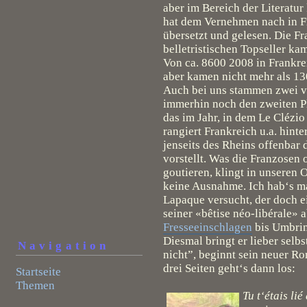
aber im Bereich der Literatu
hat dem Vernehmen nach in Fr
übersetzt und gelesen. Die Fr
belletristischen Topseller k
Von ca. 8600 2008 in Frankr
aber kamen nicht mehr als 130
Auch bei uns stammen zwei v
immerhin noch den zweiten Pla
das im Jahr, in dem Le Clézi
rangiert Frankreich u.a. hinte
jenseits des Rheins offenbar
vorstellt. Was die Franzosen 
goutieren, klingt in unseren
keine Ausnahme. Ich hab‘s m
Lapaque versucht, der doch e
seiner «bêtise néo-libérale»
Fresseeinschlagen
bis Umbrin
Diesmal bringt er lieber selb
Navigation
nicht”, beginnt sein neuer 
drei Seiten geht‘s dann los:
Startseite
Themen
Tu t‘étais li