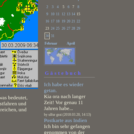
2
3
4
5
6
7
8
9
10
11
12
13
14
15
16
17
18
19
20
21
22
23
24
25
26
27
28
29
30
31
Februar
April
Gästebuch
Ich habe es wieder
getan.
Kia ora nach langer
was bedeutet,
Zeit! Vor genau 11
estfahren und
Jahren habe...
reichen, und
by ulfur grai (2018.03.20, 14:13)
Postkarte aus Indien
Ich bin sehr gefangen
genommen von der