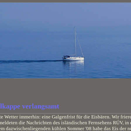
lkappe verlangsamt
te Wetter immerhin: eine Galgenfrist für die Eisbären. Wir frier
ldeten die Nachrichten des isländischen Fernsehens RÚV, in d
em dazwischenliegenden kühlen Sommer '08 habe das Eis der n