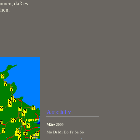
mmen, daß es
chen.
Archiv
März 2009
Mo
Di
Mi
Do
Fr
Sa
So
1