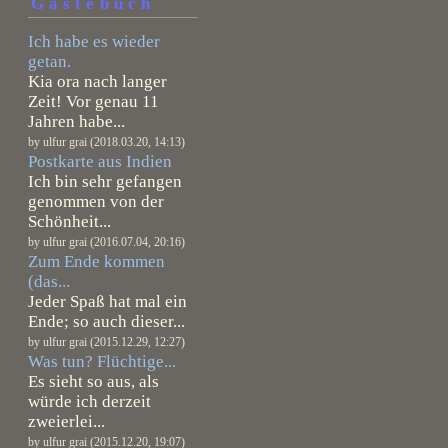
Gästebuch
Ich habe es wieder
getan.
Kia ora nach langer
Zeit! Vor genau 11
Jahren habe...
by ulfur grai (2018.03.20, 14:13)
Postkarte aus Indien
Ich bin sehr gefangen
genommen von der
Schönheit...
by ulfur grai (2016.07.04, 20:16)
Zum Ende kommen
(das...
Jeder Spaß hat mal ein
Ende; so auch dieser...
by ulfur grai (2015.12.29, 12:27)
Was tun? Flüchtige...
Es sieht so aus, als
würde ich derzeit
zweierlei...
by ulfur grai (2015.12.20, 19:07)