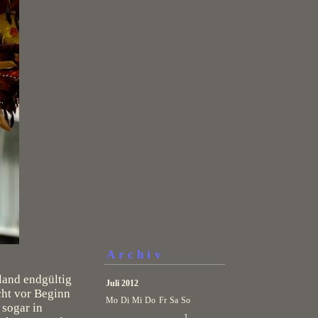
Archiv
land endgültig
Juli 2012
cht vor Beginn
Mo
Di
Mi
Do
Fr
Sa
So
 sogar in
1