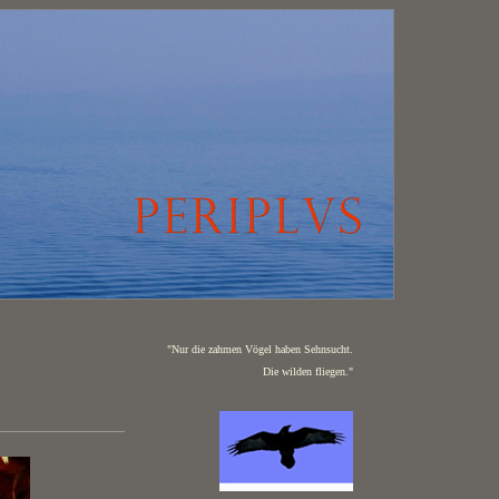
"Nur die zahmen Vögel haben Sehnsucht.
Die wilden fliegen."