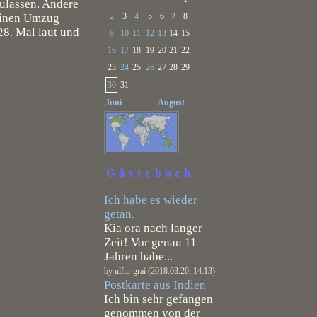
zulassen. Andere
leinen Umzug
2
3
4
5
6
7
8
8. Mal laut und
9
10
11
12
13
14
15
16
17
18
19
20
21
22
23
24
25
26
27
28
29
30
31
Juni
August
Gästebuch
Ich habe es wieder
getan.
Kia ora nach langer
Zeit! Vor genau 11
Jahren habe...
by ulfur grai (2018.03.20, 14:13)
Postkarte aus Indien
Ich bin sehr gefangen
genommen von der