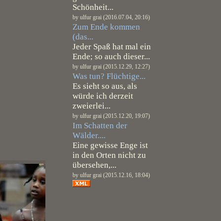
Schönheit...
by ulfur grai (2016.07.04, 20:16)
Zum Ende kommen
(das...
Jeder Spaß hat mal ein
Ende; so auch dieser...
by ulfur grai (2015.12.29, 12:27)
Was tun? Flüchtige...
Es sieht so aus, als
würde ich derzeit
zweierlei...
by ulfur grai (2015.12.20, 19:07)
Im Schatten der
Wälder....
Eine gewisse Enge ist
in den Orten nicht zu
übersehen,...
by ulfur grai (2015.12.16, 18:04)