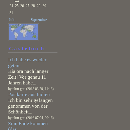
24
25
26
27
28
29
30
31
Juli
September
Gästebuch
Ich habe es wieder
getan.
Kia ora nach langer
Zeit! Vor genau 11
Jahren habe...
by ulfur grai (2018.03.20, 14:13)
Postkarte aus Indien
Ich bin sehr gefangen
genommen von der
Schönheit...
by ulfur grai (2016.07.04, 20:16)
Zum Ende kommen
(das...