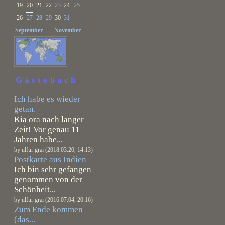
19
20
21
22
23
24
25
26
27
28
29
30
31
September
November
Gästebuch
Ich habe es wieder
getan.
Kia ora nach langer
Zeit! Vor genau 11
Jahren habe...
by ulfur grai (2018.03.20, 14:13)
Postkarte aus Indien
Ich bin sehr gefangen
genommen von der
Schönheit...
by ulfur grai (2016.07.04, 20:16)
Zum Ende kommen
(das...