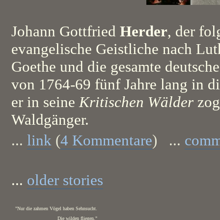
Johann Gottfried
Herder
, der fo
evangelische Geistliche nach Luth
Goethe und die gesamte deutsche
von 1764-69 fünf Jahre lang in di
er in seine
Kritischen Wälder
zog
Waldgänger.
...
link
(
4 Kommentare
) ...
comm
...
older stories
"Nur die zahmen Vögel haben Sehnsucht.
Die wilden fliegen."