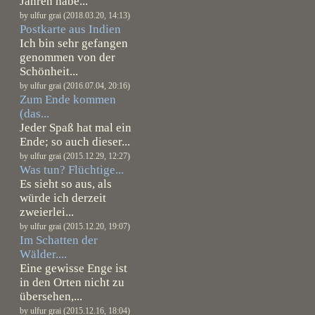
Jahren habe...
by ulfur grai (2018.03.20, 14:13)
Postkarte aus Indien
Ich bin sehr gefangen
genommen von der
Schönheit...
by ulfur grai (2016.07.04, 20:16)
Zum Ende kommen
(das...
Jeder Spaß hat mal ein
Ende; so auch dieser...
by ulfur grai (2015.12.29, 12:27)
Was tun? Flüchtige...
Es sieht so aus, als
würde ich derzeit
zweierlei...
by ulfur grai (2015.12.20, 19:07)
Im Schatten der
Wälder....
Eine gewisse Enge ist
in den Orten nicht zu
übersehen,...
by ulfur grai (2015.12.16, 18:04)